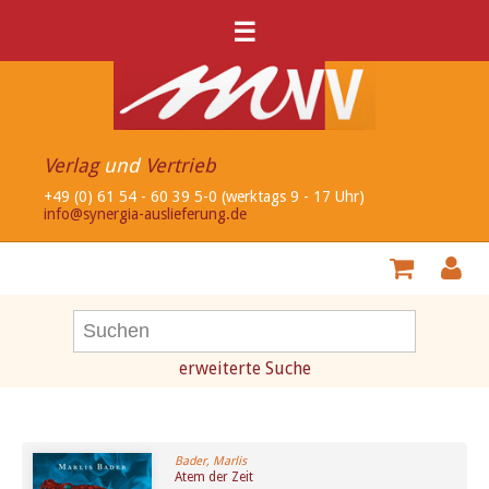
☰
Verlag
und
Vertrieb
+49 (0) 61 54 - 60 39 5-0 (werktags 9 - 17 Uhr)
info@synergia-auslieferung.de
erweiterte Suche
Bader, Marlis
Atem der Zeit