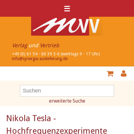
☰
Verlag
und
Vertrieb
+49 (0) 61 54 - 60 39 5-0 (werktags 9 - 17 Uhr)
info@synergia-auslieferung.de
erweiterte Suche
Nikola Tesla -
Hochfrequenzexperimente