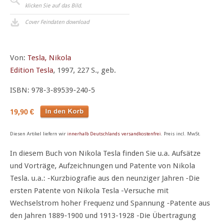
klicken Sie auf das Bild.
Cover Feindaten download
Von:
Tesla, Nikola
Edition Tesla
, 1997, 227 S., geb.
ISBN: 978-3-89539-240-5
19,90 €
Diesen Artikel liefern wir
innerhalb Deutschlands versandkostenfrei
. Preis incl. MwSt.
In diesem Buch von Nikola Tesla finden Sie u.a. Aufsätze
und Vorträge, Aufzeichnungen und Patente von Nikola
Tesla. u.a.: -Kurzbiografie aus den neunziger Jahren -Die
ersten Patente von Nikola Tesla -Versuche mit
Wechselstrom hoher Frequenz und Spannung -Patente aus
den Jahren 1889-1900 und 1913-1928 -Die Übertragung