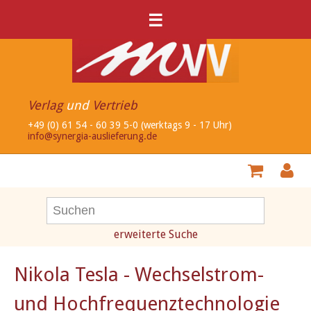
☰
Verlag
und
Vertrieb
+49 (0) 61 54 - 60 39 5-0 (werktags 9 - 17 Uhr)
info@synergia-auslieferung.de
erweiterte Suche
Nikola Tesla - Wechselstrom-
und Hochfrequenztechnologie