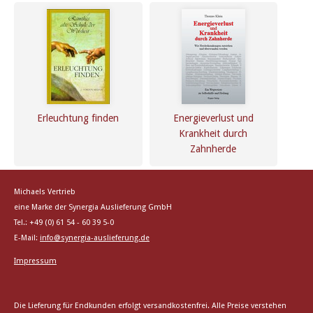
Erleuchtung finden
Energieverlust und
Krankheit durch
Zahnherde
Michaels Vertrieb
eine Marke der Synergia Auslieferung GmbH
Tel.: +49 (0) 61 54 - 60 39 5-0
E-Mail:
info@synergia-auslieferung.de
Impressum
Die Lieferung für Endkunden erfolgt versandkostenfrei. Alle Preise verstehen